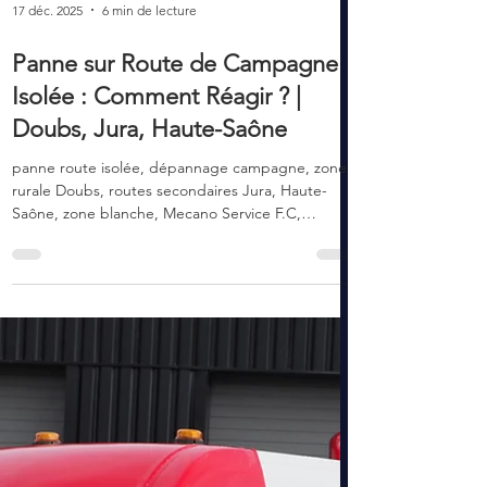
17 déc. 2025
6 min de lecture
Panne sur Route de Campagne
Isolée : Comment Réagir ? |
Doubs, Jura, Haute-Saône
panne route isolée, dépannage campagne, zone
rurale Doubs, routes secondaires Jura, Haute-
Saône, zone blanche, Mecano Service F.C,
Besançon, Baume-les-Dames, Auxange, vallée
Ognon, vallée Loue, Franche-Comté