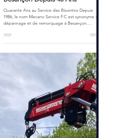
Institution du Dépannage à
Besançon Depuis 40 Ans
Quarante Ans au Service des Bisontins Depuis
1986, le nom Mecano Service F.C est synonyme de
dépannage et de remorquage à Besançon.
Entreprise familiale devenue une véritable
institution locale, Mecano Service F.C accompagne
les automobilistes bisontins et francs-comtois
depuis quatre décennies. De la création par René
RABASSE à la direction actuelle de Romain
RABASSE, cette histoire familiale raconte
l'évolution d'une petite entreprise de dépannage
vers un acteur majeur du s