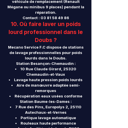
véhicule de remplacement (Renault
Mégane ou minibus 9 places) pendant la
réparation.
Contact :
03 81 58 49 86
10. Où faire laver un poids
lourd professionnel dans le
Doubs ?
Mecano Service F.C dispose de stations
de lavage professionnelles pour poids
lourds dans le Doubs.
Station Besançon-Chemaudin :
10 Rue Claude Girard, 25320
Chemaudin-et-Vaux
Lavage haute pression poids lourds
Aire de manœuvre adaptée semi-
remorques
Récupération eaux usées conforme
Station Baume-les-Dames :
7 Rue des Pins, Europolys 2, 25110
Autechaux-et-Vernes
Portique lavage automatique
Rouleaux haute performance