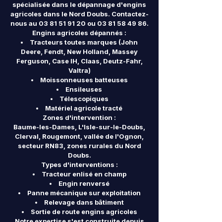
spécialisée dans le dépannage d'engins
agricoles dans le Nord Doubs. Contactez-
nous au
03 81 51 91 20
ou
03 81 58 49 86
.
Engins agricoles dépannés :
Tracteurs toutes marques (John
Deere, Fendt, New Holland, Massey
Ferguson, Case IH, Claas, Deutz-Fahr,
Valtra)
Moissonneuses batteuses
Ensileuses
Télescopiques
Matériel agricole tracté
Zones d'intervention :
Baume-les-Dames, L'Isle-sur-le-Doubs,
Clerval, Rougemont, vallée de l'Ognon,
secteur RN83, zones rurales du Nord
Doubs.
Types d'interventions :
Tracteur enlisé en champ
Engin renversé
Panne mécanique sur exploitation
Relevage dans bâtiment
Sortie de route engins agricoles
Notre expertise s'est construite depuis