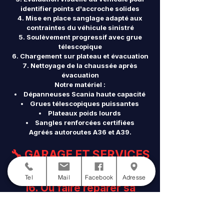
identifier points d'accroche solides
Mise en place sanglage adapté aux
contraintes du véhicule sinistré
Soulèvement progressif avec grue
télescopique
Chargement sur plateau et évacuation
Nettoyage de la chaussée après
évacuation
Notre matériel :
Dépanneuses Scania haute capacité
Grues télescopiques puissantes
Plateaux poids lourds
Sangles renforcées certifiées
Agréés autoroutes A36 et A39.
🔧 GARAGE ET SERVICES
Tel
Mail
Facebook
Adresse
16. Où faire réparer sa
voiture toutes marques à
Besançon ?