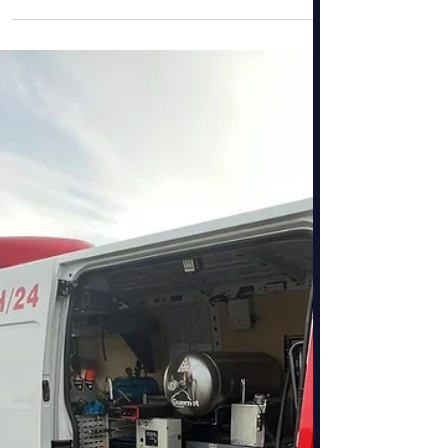
Dépannage casse courroie distribution
Introduction : La Courroie de Distribution, Pièce
Vitale du Moteur La courroie de distribution est
l'une des pièces les plus importantes de votre
moteur. Sa rupture peut entraîner des dégâts
catastrophiques et des réparations de plusieurs
milliers d'euros. Mecano Service F.C , garage à
Besançon depuis 39 ans, vous explique quand et
pourquoi changer cette pièce essentielle. Qu'est-
ce que la Courroie de Distribution ? Rôle et
Fonctionneme