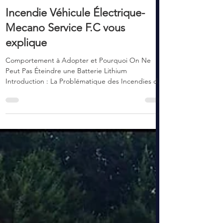
3 janv.
22 min de lecture
Incendie Véhicule Électrique-
Mecano Service F.C vous
explique
Comportement à Adopter et Pourquoi On Ne
Peut Pas Éteindre une Batterie Lithium
Introduction : La Problématique des Incendies de
Véhicules Électriques L'essor des véhicules
électriques en France et en Franche-Comté (Tesla
Model 3, Renault Zoé, Peugeot e-208, BMW i3,
Nissan Leaf, Volkswagen ID.3) s'accompagne d'un
risque spécifique méconnu du grand public :
l'incendie de batterie lithium-ion, quasi-impossible
à éteindre par les moyens conventionnels .
Contrairement aux feux de