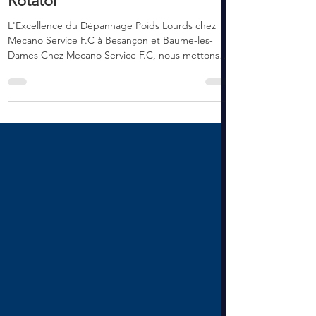
5 mai 2025
3 min de lecture
Dépannage Poids Lourd par
Rotator
L'Excellence du Dépannage Poids Lourds chez
Mecano Service F.C à Besançon et Baume-les-
Dames Chez Mecano Service F.C, nous mettons
à...