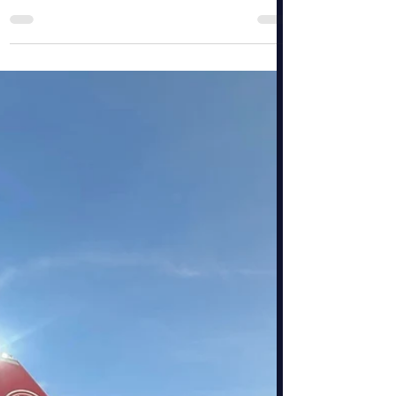
15 févr. 2025
3 min de lecture
Mecano Service F.C. en Série sur
RMC Découverte avec nos
Dépanneurs
Un Reportage Exclusif sur des Interventions Hors
du Commun de nos dépanneurs Mécano Service
F.C. , leader du dépannage et du remorquage...