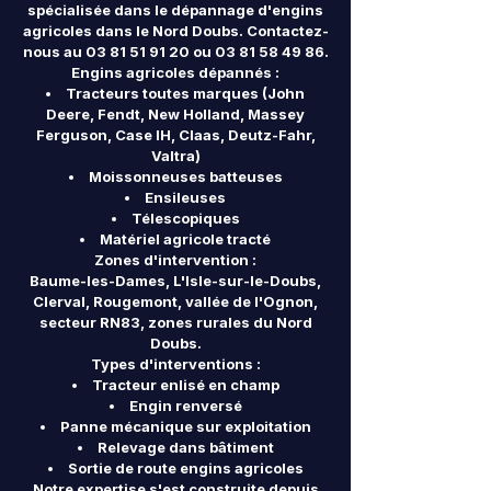
spécialisée dans le dépannage d'engins
agricoles dans le Nord Doubs. Contactez-
nous au
03 81 51 91 20
ou
03 81 58 49 86
.
Engins agricoles dépannés :
Tracteurs toutes marques (John
Deere, Fendt, New Holland, Massey
Ferguson, Case IH, Claas, Deutz-Fahr,
Valtra)
Moissonneuses batteuses
Ensileuses
Télescopiques
Matériel agricole tracté
Zones d'intervention :
Baume-les-Dames, L'Isle-sur-le-Doubs,
Clerval, Rougemont, vallée de l'Ognon,
secteur RN83, zones rurales du Nord
Doubs.
Types d'interventions :
Tracteur enlisé en champ
Engin renversé
Panne mécanique sur exploitation
Relevage dans bâtiment
Sortie de route engins agricoles
Notre expertise s'est construite depuis