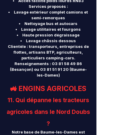
Accès facilité poids lourds RN83
Services proposés :
Lavage extérieur complet camions et
semi-remorques
Nettoyage bus et autocars
Lavage utilitaires et fourgons
Haute pression dégraissage
Lavage châssis dessous
Clientèle : transporteurs, entreprises de
flottes, artisans BTP, agriculteurs,
particuliers camping-cars.
Renseignements :
03 81 58 49 86
(Besançon) ou
03 81 51 91 20
(Baume-
les-Dames)
🚜 ENGINS AGRICOLES
1
1. Qui dépanne les tracteurs
agricoles dans le Nord Doubs
?
Notre base de Baume-les-Dames est