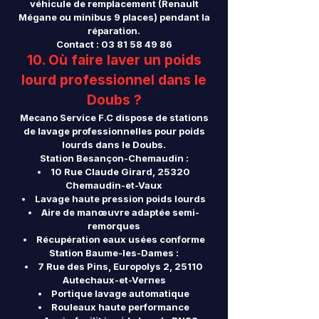
véhicule de remplacement (Renault
Mégane ou minibus 9 places) pendant la
réparation.
Contact :
03 81 58 49 86
10. Où faire laver un poids
lourd professionnel dans le
Doubs ?
Mecano Service F.C dispose de stations
de lavage professionnelles pour poids
lourds dans le Doubs.
Station Besançon-Chemaudin :
10 Rue Claude Girard, 25320
Chemaudin-et-Vaux
Lavage haute pression poids lourds
Aire de manœuvre adaptée semi-
remorques
Récupération eaux usées conforme
Station Baume-les-Dames :
7 Rue des Pins, Europolys 2, 25110
Autechaux-et-Vernes
Portique lavage automatique
Rouleaux haute performance