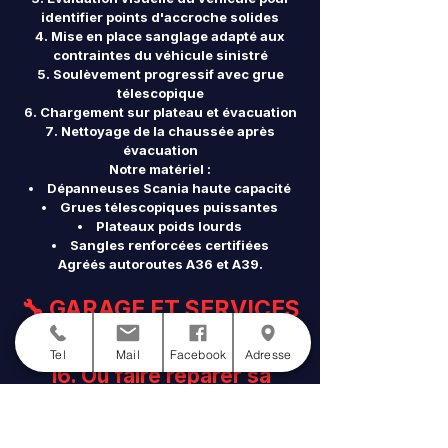
identifier points d'accroche solides
Mise en place sanglage adapté aux
contraintes du véhicule sinistré
Soulèvement progressif avec grue
télescopique
Chargement sur plateau et évacuation
Nettoyage de la chaussée après
évacuation
Notre matériel :
Dépanneuses Scania haute capacité
Grues télescopiques puissantes
Plateaux poids lourds
Sangles renforcées certifiées
Agréés autoroutes A36 et A39.
🔧 GARAGE ET SERVICES
Tel
Mail
Facebook
Adresse
16. Où faire réparer sa
voiture toutes marques à
Besançon ?