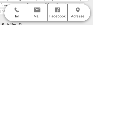
"remorquage Besançon"
Gasoil
station service
Prix gasoil
prix essence
Tel
Mail
Facebook
Adresse
Voir tout
Posts récents